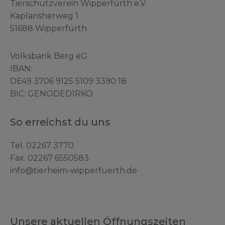
Tierschutzverein Wipperfürth e.V.
Kaplansherweg 1
51688 Wipperfürth
Volksbank Berg eG
IBAN:
DE49 3706 9125 5109 3390 18
BIC: GENODED1RKO
So erreichst du uns
Tel.
02267 3770
Fax. 02267 6550583
info@tierheim-wipperfuerth.de
Unsere aktuellen Öffnungszeiten