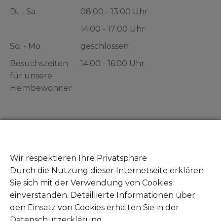
Di. - Sa.
08:00 - 13:00 Uhr
14:00 - 17:00 Uhr
So. - Mo.
geschlossen
Besuchszeiten
14:00 - 16:00 Uhr
für unsere
Heimbewohner
Gut zu wissen
Zeuge von Tierleid - Was tun?
Wir respektieren Ihre Privatsphäre
Fundtiere abgeben
Durch die Nutzung dieser Internetseite erklären
Mitglied werden
Sie sich mit der Verwendung von Cookies
Unsere Amazon Wunschliste
einverstanden. Detaillierte Informationen über
Unsere Zookauf Wunschliste
den Einsatz von Cookies erhalten Sie in der
Datenschutzerklärung.