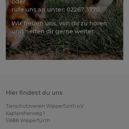
oder
rufe uns an unter: 02267 3770.
Wir freuen uns, von dir zu hören
und helfen dir gerne weiter.
Hier findest du uns
Tierschutzverein Wipperfürth e.V.
Kaplansherweg 1
51688 Wipperfürth