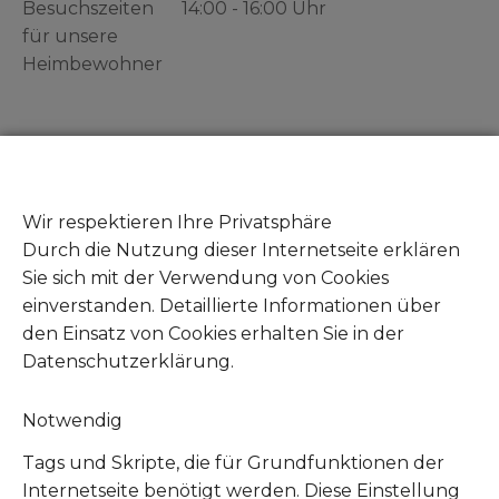
Besuchszeiten
14:00 - 16:00 Uhr
für unsere
Heimbewohner
Gut zu wissen
Zeuge von Tierleid - Was tun?
Wir respektieren Ihre Privatsphäre
Fundtiere abgeben
Durch die Nutzung dieser Internetseite erklären
Mitglied werden
Sie sich mit der Verwendung von Cookies
Unsere Amazon Wunschliste
einverstanden. Detaillierte Informationen über
Unsere Zookauf Wunschliste
den Einsatz von Cookies erhalten Sie in der
Datenschutzerklärung.
Notwendig
Tags und Skripte, die für Grundfunktionen der
Internetseite benötigt werden. Diese Einstellung