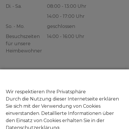
Di. - Sa.
08:00 - 13:00 Uhr
14:00 - 17:00 Uhr
So. - Mo.
geschlossen
Besuchszeiten
14:00 - 16:00 Uhr
für unsere
Heimbewohner
Gut zu wissen
Zeuge von Tierleid - Was tun?
Wir respektieren Ihre Privatsphäre
Fundtiere abgeben
Durch die Nutzung dieser Internetseite erklären
Mitglied werden
Sie sich mit der Verwendung von Cookies
Unsere Amazon Wunschliste
einverstanden. Detaillierte Informationen über
Unsere Zookauf Wunschliste
den Einsatz von Cookies erhalten Sie in der
Datenschutzerklärung.