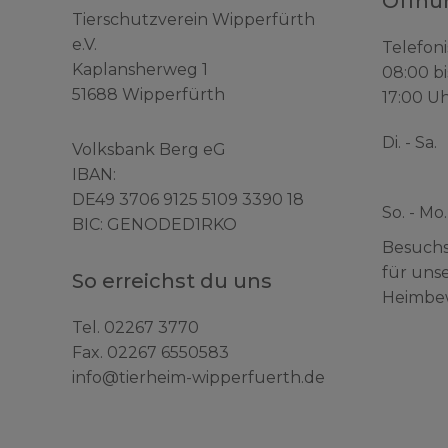
Öffnu
Tierschutzverein Wipperfürth
e.V.
Telefoni
Kaplansherweg 1
08:00 bi
51688 Wipperfürth
17:00 Uh
Di. - Sa.
Volksbank Berg eG
IBAN:
DE49 3706 9125 5109 3390 18
So. - Mo.
BIC: GENODED1RKO
Besuchs
für uns
So erreichst du uns
Heimbe
Tel.
02267 3770
Fax. 02267 6550583
info@tierheim-wipperfuerth.de