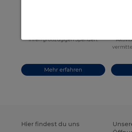
Dankeschön
U
Unser Dank gebührt Ihnen und
Wissens
Ihren großzügigen Spenden.
Aktivi
vermitt
Mehr erfahren
Hier findest du uns
Unser