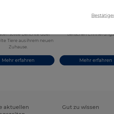
Bestätige
nser Newsletter
Unsere Ehemali
wertes über Termine und
Unsere Ehemaligen und
täten sowie Berichte über
tierischen Erinnerungs
elte Tiere aus ihrem neuen
Zuhause.
Mehr erfahren
Mehr erfahren
e aktuellen
Gut zu wissen