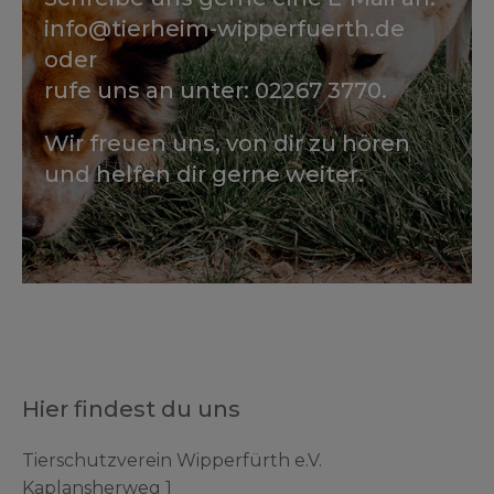
info@tierheim-wipperfuerth.de
oder
rufe uns an unter: 02267 3770.
Wir freuen uns, von dir zu hören
und helfen dir gerne weiter.
Hier findest du uns
Tierschutzverein Wipperfürth e.V.
Kaplansherweg 1