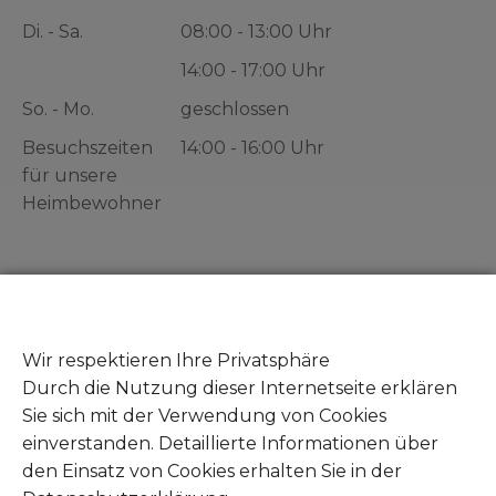
Di. - Sa.
08:00 - 13:00 Uhr
14:00 - 17:00 Uhr
So. - Mo.
geschlossen
Besuchszeiten
14:00 - 16:00 Uhr
für unsere
Heimbewohner
Gut zu wissen
Zeuge von Tierleid - Was tun?
Wir respektieren Ihre Privatsphäre
Fundtiere abgeben
Durch die Nutzung dieser Internetseite erklären
Mitglied werden
Sie sich mit der Verwendung von Cookies
Unsere Amazon Wunschliste
einverstanden. Detaillierte Informationen über
Unsere Zookauf Wunschliste
den Einsatz von Cookies erhalten Sie in der