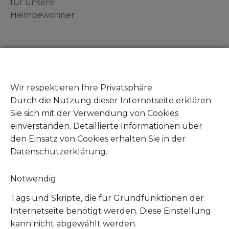
für unsere
Heimbewohner
Gut zu wissen
Zeuge von Tierleid - Was tun?
Wir respektieren Ihre Privatsphäre
Fundtiere abgeben
Durch die Nutzung dieser Internetseite erklären
Mitglied werden
Sie sich mit der Verwendung von Cookies
Unsere Amazon Wunschliste
einverstanden. Detaillierte Informationen über
Unsere Zookauf Wunschliste
den Einsatz von Cookies erhalten Sie in der
Datenschutzerklärung.
Notwendig
Tags und Skripte, die für Grundfunktionen der
Internetseite benötigt werden. Diese Einstellung
kann nicht abgewählt werden.